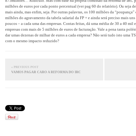
875milhões… Ridículo. Mas com base na própria comissão da reforma de IRC per
milhões de euros por cada ponto percentual (ver pag 60 do relatório). Ou seja d
mais ainda, mas enfim, seja. Por outras palavras, os 100 milhões da “poupança”
milhões do agravamento da tabela salarial da FP + e ainda será preciso mais uns 
poucos – a cada uma das empresas. Contas feitas, dá uma média de 30 a 40 mil
empresas com mais de 5 milhões de euros de facturação. Vale a pena tanta polémi
dar umas dezenas de milhar de euros a cada empresa? Não será tudo isto uma TS
com o mesmo impacto reduzido?
« PREVIOUS POST
VAMOS PAGAR CARO A REFORMA DO IRC