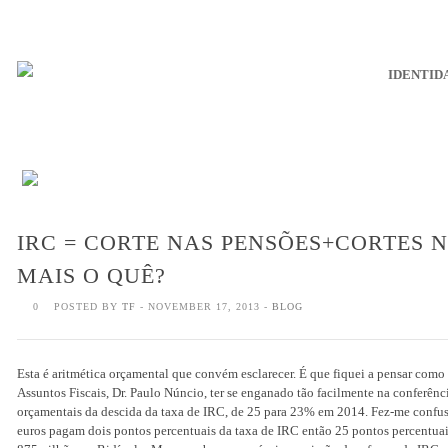
IDENTID
IRC = CORTE NAS PENSÕES+CORTES N
MAIS O QUÊ?
0
POSTED BY
TF
- NOVEMBER 17, 2013 -
BLOG
Esta é aritmética orçamental que convém esclarecer. É que fiquei a pensar como 
Assuntos Fiscais, Dr. Paulo Núncio, ter se enganado tão facilmente na conferên
orçamentais da descida da taxa de IRC, de 25 para 23% em 2014. Fez-me confus
euros pagam dois pontos percentuais da taxa de IRC então 25 pontos percentuai