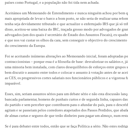
países como Portugal, e a população não foi tida nem achada.
Aceitámos um Memorando de Entendimento e nunca ninguém achou por bem quest
mais apropriada de levar o barco a bom porto, se não seria de realizar uma refor
tenha seja devidamente tributado e que actualize o enferrujado IRS que já só tri
disso, aceitou-se uma baixa do IRC, traçada grosso modo por advogados de gran
advogados (um dos quais é secretário de Estado dos Assuntos Fiscais), ex-quadro
e que nos vai custar os olhos da cara, sem conseguir o objectivo do crescimen
do crescimento da Europa.
Foi se aceitando inúmeras alterações ao Memorando inicial, foram adoptadas pol
contraccionistas – porque essa é a filosofia de base: desvalorizar os salários e, j
uma minoria bem instalada, com claros desequilíbrios de esforços entre grupos
bem discutir o assunto entre todos e colocar o assunto à votação antes de se ac
as CES, os progressivos cortes salariais nos funcionários públicos e a vigorosa 
imparável.
Esses, sim, seriam assuntos sérios para um debate sério e não esta discussão la
bancada parlamentar, homens de punhais curtos e de segunda linha, capazes das 
do partido e sem perceber que contribuem para o afundar do país, para o descréd
agitam e se passeiam pelos corredores atapetados dos Passos Perdidos, que abaf
de almas curtas e seguros de que terão dinheiro para pagar um almoço, num rest
Se é para debater entre todos, então que se faça Política a sério. Não estes rodri