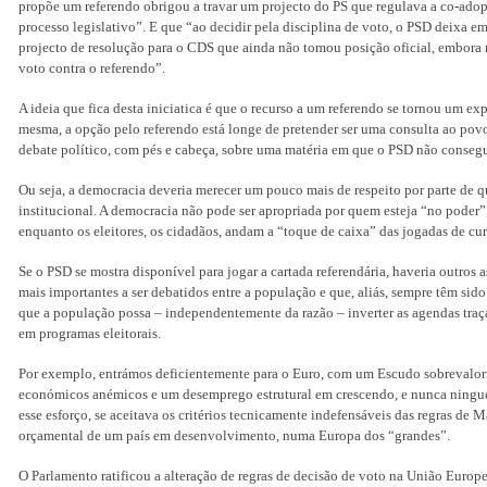
propõe um referendo obrigou a travar um projecto do PS que regulava a co-adopç
processo legislativo”. E que “ao decidir pela disciplina de voto, o PSD deixa e
projecto de resolução para o CDS que ainda não tomou posição oficial, embora 
voto contra o referendo”.
A ideia que fica desta iniciatica é que o recurso a um referendo se tornou um exp
mesma, a opção pelo referendo está longe de pretender ser uma consulta ao pov
debate político, com pés e cabeça, sobre uma matéria em que o PSD não conseg
Ou seja, a democracia deveria merecer um pouco mais de respeito por parte de q
institucional. A democracia não pode ser apropriada por quem esteja “no poder”,
enquanto os eleitores, os cidadãos, andam a “toque de caixa” das jogadas de c
Se o PSD se mostra disponível para jogar a cartada referendária, haveria outros
mais importantes a ser debatidos entre a população e que, aliás, sempre têm sido 
que a população possa – independentemente da razão – inverter as agendas traç
em programas eleitorais.
Por exemplo, entrámos deficientemente para o Euro, com um Escudo sobrevalori
económicos anémicos e um desemprego estrutural em crescendo, e nunca ningu
esse esforço, se aceitava os critérios tecnicamente indefensáveis das regras de
orçamental de um país em desenvolvimento, numa Europa dos “grandes”.
O Parlamento ratificou a alteração de regras de decisão de voto na União Europ