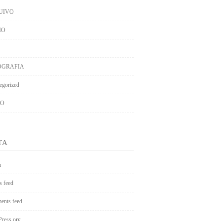
UIVO
IO
OGRAFIA
egorized
EO
TA
n
s feed
nts feed
ress.org