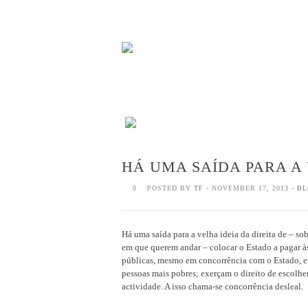
HÁ UMA SAÍDA PARA A 
0
POSTED BY
TF
- NOVEMBER 17, 2013 -
BL
Há uma saída para a velha ideia da direita de – so
em que querem andar – colocar o Estado a pagar às
públicas, mesmo em concorrência com o Estado, ent
pessoas mais pobres; exerçam o direito de escolhe
actividade. A isso chama-se concorrência desleal.