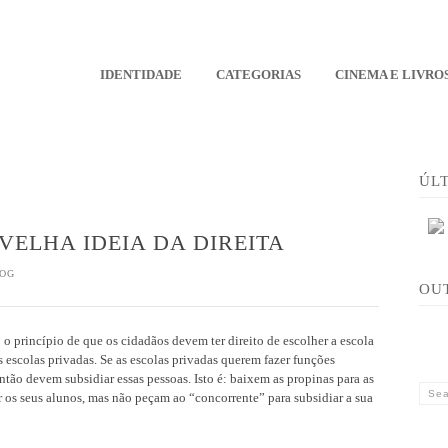
IDENTIDADE
CATEGORIAS
CINEMA E LIVRO
ÚL
VELHA IDEIA DA DIREITA
OG
OU
b o princípio de que os cidadãos devem ter direito de escolher a escola
 escolas privadas. Se as escolas privadas querem fazer funções
ão devem subsidiar essas pessoas. Isto é: baixem as propinas para as
r os seus alunos, mas não peçam ao “concorrente” para subsidiar a sua