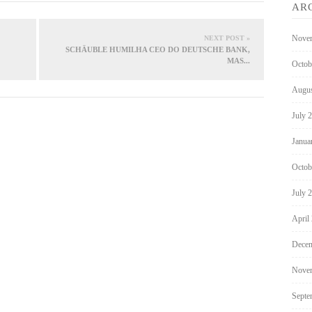
AR
Nove
NEXT POST »
SCHÄUBLE HUMILHA CEO DO DEUTSCHE BANK,
MAS...
Octob
Augus
July 
Janua
Octob
July 
April
Decem
Nove
Septe