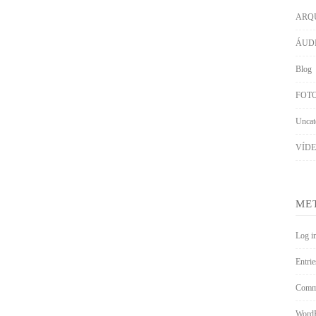
ARQ
ÁUD
Blog
FOT
Uncat
VÍD
ME
Log i
Entrie
Comme
WordP