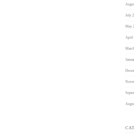
Augus
July 
May 
April
March
Janua
Decem
Nove
Septe
Augus
CA