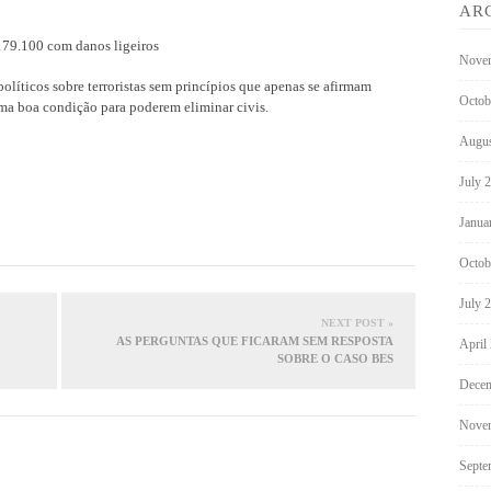
AR
 179.100 com danos ligeiros
Nove
políticos sobre terroristas sem princípios que apenas se afirmam
Octob
uma boa condição para poderem eliminar civis.
Augus
July 
Janua
Octob
July 
NEXT POST »
AS PERGUNTAS QUE FICARAM SEM RESPOSTA
April
SOBRE O CASO BES
Decem
Nove
Septe