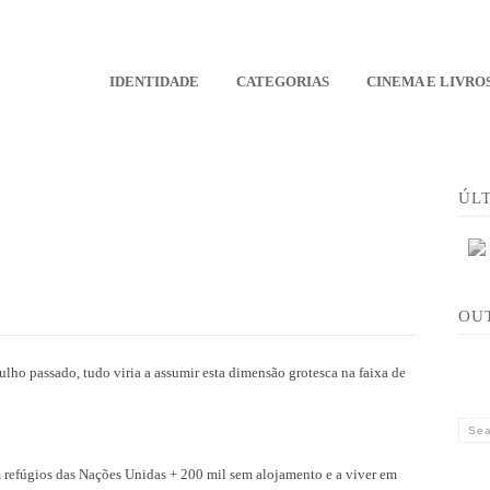
IDENTIDADE
CATEGORIAS
CINEMA E LIVRO
ÚL
OU
lho passado, tudo viria a assumir esta dimensão grotesca na faixa de
 refúgios das Nações Unidas + 200 mil sem alojamento e a viver em