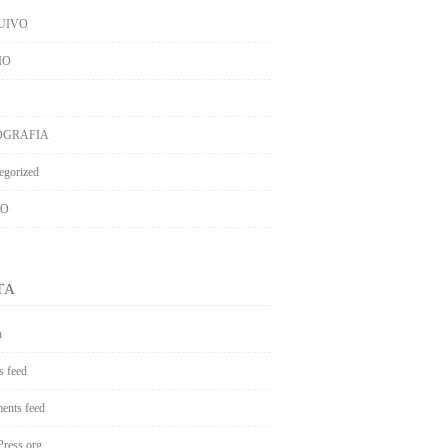
UIVO
IO
OGRAFIA
egorized
EO
TA
n
s feed
nts feed
ress.org