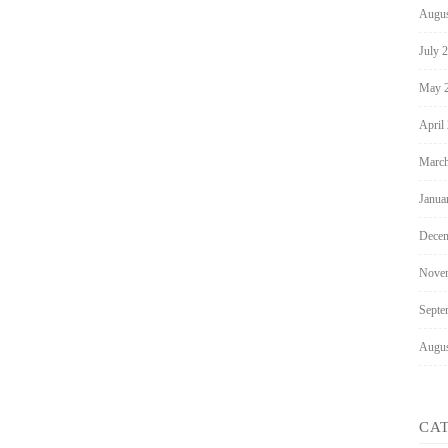
Augus
July 
May 
April
March
Janua
Decem
Nove
Septe
Augus
CA