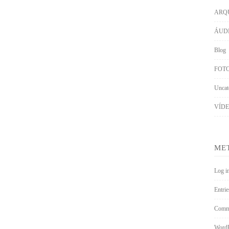
ARQ
ÁUD
Blog
FOT
Uncat
VÍD
ME
Log i
Entrie
Comme
WordP